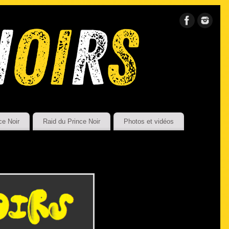
ce Noir
Raid du Prince Noir
Photos et vidéos