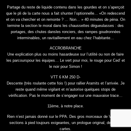
Partage du reste de liquide contenu dans les gourdes et on s’aperçoit
que le pli de la carte nous a fait shunter l’optionnelle… «On redescend
et on va chercher et on remonte ? … Non… » 40 minutes de péna. On
termine la section le moral dans les chaussettes dégueulasses : des
portages, des chutes dansles ronciers, des rampes goudronnées
interminables, un ravitaillement en eau chez l’habitante…
ACCROBRANCHE
Une explication plus ou moins hasardeuse sur l’utilité ou non de faire
les parcourspour les équipes… Le vert pour moi, le rouge pour Ced’ et
le noir pour Simon !
VTT 6 KM 250 D-
Descente (très roulante cette fois !) pour rallier Aramits et l’arrivée. Je
reste quand même vigilant et m’autorise quelques stops de
vérification. Pas le moment de s’engager sur une mauvaise trace…
11ème, à notre place.
Rien n’est jamais donné sur le PPA. Des gros morceaux de VTT, des
sections à pied toujours exigeantes, un prologue original, de belles
cartes.