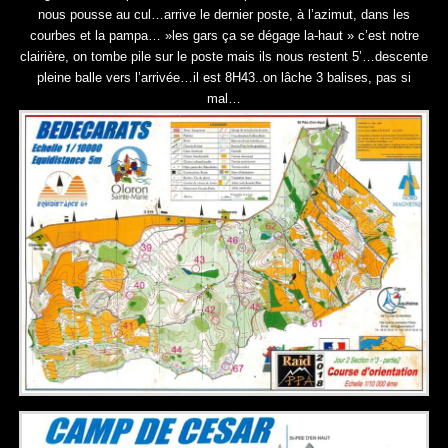
nous pousse au cul…arrive le dernier poste, à l’azimut, dans les
courbes et la pampa… »les gars ça se dégage la-haut » c’est notre
clairière, on tombe pile sur le poste mais ils nous restent 5’…descente
pleine balle vers l’arrivée…il est 8H43..on lâche 3 balises, pas si
mal…