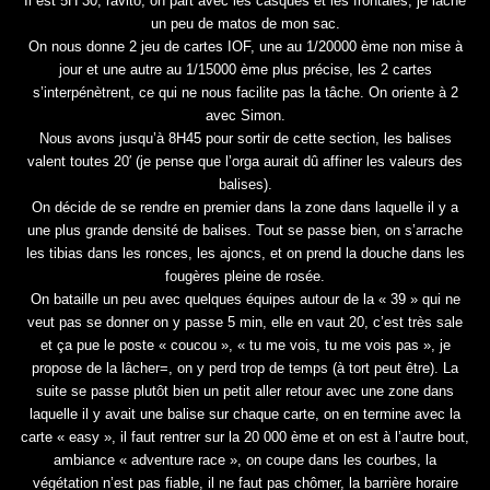
Il est 5H 30, ravito, on part avec les casques et les frontales, je lâche
un peu de matos de mon sac.
On nous donne 2 jeu de cartes IOF, une au 1/20000 ème non mise à
jour et une autre au 1/15000 ème plus précise, les 2 cartes
s’interpénètrent, ce qui ne nous facilite pas la tâche. On oriente à 2
avec Simon.
Nous avons jusqu’à 8H45 pour sortir de cette section, les balises
valent toutes 20′ (je pense que l’orga aurait dû affiner les valeurs des
balises).
On décide de se rendre en premier dans la zone dans laquelle il y a
une plus grande densité de balises. Tout se passe bien, on s’arrache
les tibias dans les ronces, les ajoncs, et on prend la douche dans les
fougères pleine de rosée.
On bataille un peu avec quelques équipes autour de la « 39 » qui ne
veut pas se donner on y passe 5 min, elle en vaut 20, c’est très sale
et ça pue le poste « coucou », « tu me vois, tu me vois pas », je
propose de la lâcher=, on y perd trop de temps (à tort peut être). La
suite se passe plutôt bien un petit aller retour avec une zone dans
laquelle il y avait une balise sur chaque carte, on en termine avec la
carte « easy », il faut rentrer sur la 20 000 ème et on est à l’autre bout,
ambiance « adventure race », on coupe dans les courbes, la
végétation n’est pas fiable, il ne faut pas chômer, la barrière horaire