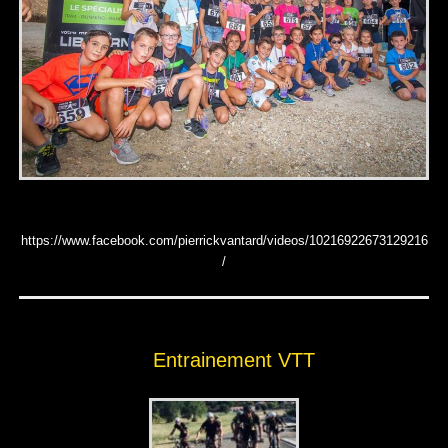
https://www.facebook.com/pierrickvantard/videos/10216922673129216
/
Entrainement VTT