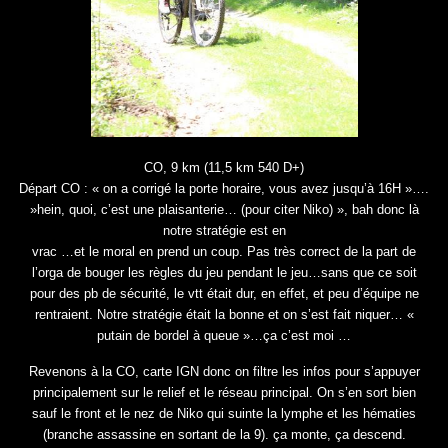
CO, 9 km (11,5 km 540 D+)
Départ CO : « on a corrigé la porte horaire, vous avez jusqu’à 16H »….
»hein, quoi, c’est une plaisanterie… (pour citer Niko) », bah donc là
notre stratégie est en
vrac …et le moral en prend un coup. Pas très correct de la part de
l’orga de bouger les règles du jeu pendant le jeu…sans que ce soit
pour des pb de sécurité, le vtt était dur, en effet, et peu d’équipe ne
rentraient. Notre stratégie était la bonne et on s’est fait niquer… «
putain de bordel à queue »…ça c’est moi …
Revenons à la CO, carte IGN donc on filtre les infos pour s’appuyer
principalement sur le relief et le réseau principal. On s’en sort bien
sauf le front et le nez de Niko qui suinte la lymphe et les hématies
(branche assassine en sortant de la 9). ça monte, ça descend.