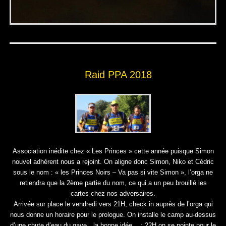
Raid PPA 2018
Association inédite chez « Les Princes » cette année puisque Simon
nouvel adhérent nous a rejoint. On aligne donc Simon, Niko et Cédric
sous le nom : « les Princes Noirs – Va pas si vite Simon », l’orga ne
retiendra que la 2ème partie du nom, ce qui a un peu brouillé les
cartes chez nos adversaires.
Arrivée sur place le vendredi vers 21H, check in auprès de l’orga qui
nous donne un horaire pour le prologue. On installe le camp au-dessus
d’une chute d’eau du gave…la bonne idée… ; 22H on se pointe pour le