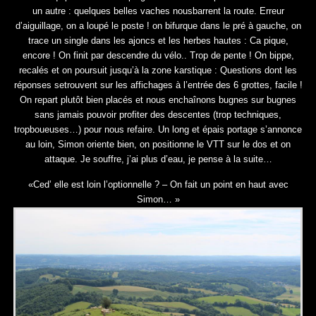
un autre : quelques belles vaches nousbarrent la route. Erreur
d’aiguillage, on a loupé le poste ! on bifurque dans le pré à gauche, on
trace un single dans les ajoncs et les herbes hautes : Ca pique,
encore ! On finit par descendre du vélo.. Trop de pente ! On bippe,
recalés et on poursuit jusqu’à la zone karstique : Questions dont les
réponses setrouvent sur les affichages à l’entrée des 6 grottes, facile !
On repart plutôt bien placés et nous enchaînons bugnes sur bugnes
sans jamais pouvoir profiter des descentes (trop techniques,
tropboueuses…) pour nous refaire. Un long et épais portage s’annonce
au loin, Simon oriente bien, on positionne le VTT sur le dos et on
attaque. Je souffre, j’ai plus d’eau, je pense à la suite…
«Ced’ elle est loin l’optionnelle ? – On fait un point en haut avec
Simon… »