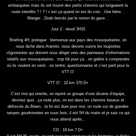
embarquées mais ils ont trouvé des petits chemins qui longeaient la
route interdite ? ! ? ! c’est ça quand on est du coin…Une bière…
Manger…Dodo bercés par le ronron du gave…
Jour 2 : réveil 3H15
Briefing 4H, prologue : bienvenue aux pays des mousquetaires, on
nous lâche dans Aramits, nous devons suivre les loupiottes
clignotantes qui doivent nous diriger vers des panneaux d’informations
relatifs aux mousquetaires…trop tôt pour ça…on galère à comprendre
où ils veulent en venir…on rentre, questionnaires et c’est parti pour la
VTT O’
VTT O’ : 10 km 370 D+
C’est moi qui oriente, on rejoint un groupe d’une dizaine d’équipe,
devinez quoi , ça roule plus, on est dans les chemins boueux et
défoncés du Béarn…la fin est dure pour moi, on roule sur de grandes
rampes goudronnées en sous bois, il est 5H du matin et je sais ce qui
nous attend après…
CO : 18 km ? D+