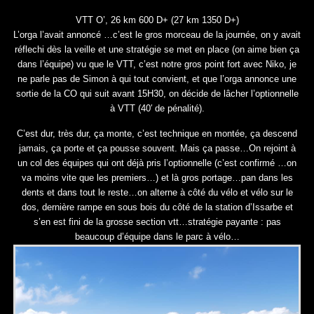
VTT O’, 26 km 600 D+ (27 km 1350 D+)
L’orga l’avait annoncé …c’est le gros morceau de la journée, on y avait
réflechi dès la veille et une stratégie se met en place (on aime bien ça
dans l’équipe) vu que le VTT, c’est notre gros point fort avec Niko, je
ne parle pas de Simon à qui tout convient, et que l’orga annonce une
sortie de la CO qui suit avant 15H30, on décide de lâcher l’optionnelle
à VTT (40′ de pénalité).
C’est dur, très dur, ça monte, c’est technique en montée, ça descend
jamais, ça porte et ça pousse souvent. Mais ça passe…On rejoint à
un col des équipes qui ont déjà pris l’optionnelle (c’est confirmé …on
va moins vite que les premiers…) et là gros portage…pan dans les
dents et dans tout le reste…on alterne à côté du vélo et vélo sur le
dos, dernière rampe en sous bois du côté de la station d’Issarbe et
s’en est fini de la grosse section vtt…stratégie payante : pas
beaucoup d’équipe dans le parc à vélo…