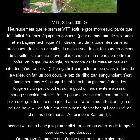
VTT, 23 km 300 D+
Heureusement que le premier VTT était le gros morceaux, parce que
là il fallait être bien équipé en gonades (pour ne pas faire de sexisme)
et en bagage technique VTT descente : de la boue, des ornières
argileuses, du caillou mouillé, du caillou sec, le cul toujours en dehors
de la selle…on oriente moyen plus concentré à ne pas se mettre un
boîte, on loupe une épingle, on remonte car la route en bas est
interdite (n’est-ce pas…). Bon ça finit par rouler un peu dans le fond de
la vallée, on fait un bon coup, le nez de Niko tout sanguinolant n’est
finalement pas HS puisqu’il sent le petit single caché dans les
fougères…un petit crochet sur le goudron nous évitera aussi un
portage supplémentaire. Petite pause chez l’autochtone, on fait le
plein des gourdes… « on rejoint Lanne… », « faites attention…y a un
peu de boue »…en fait c’est ses putains de vaches qui ont ruiné les
chemins détrempés…Ambiance « Rambo II, la
mission »…de la boue jusqu’au mollet, on aura passé plus de temps à
côté du vélo que dessus….
On retrouve à l’arrivée des équipes qui nous semblaient mal