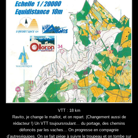
VTT : 18 km
Ravito, je change le maillot, et on repart. (Changement aussi de
rédacteur !) Un VTT toujoursroulant… du portage, des chemins
défoncés par les vaches… On progresse en compagnie
d’autreséquipes. On se fait piège à suivre le troupeau et on tombe sur