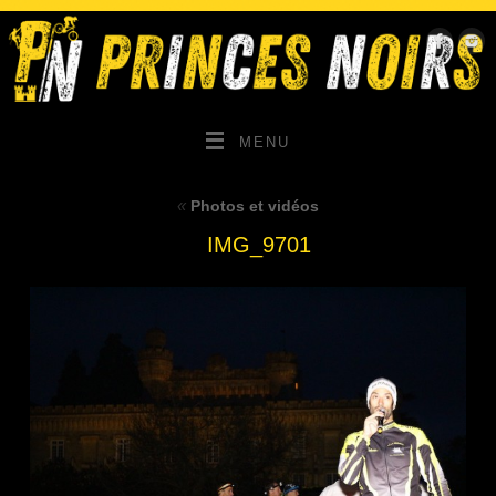
MENU
«
Photos et vidéos
IMG_9701