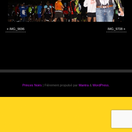
«
IMG_9696
IMG_9708
»
Princes Noirs
| Fièrement propulsé par
Mantra
&
WordPress.