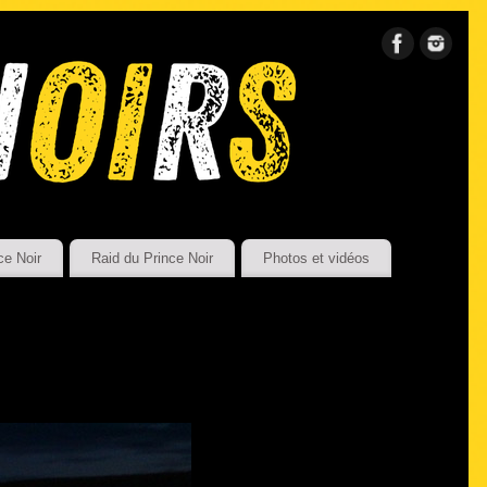
ce Noir
Raid du Prince Noir
Photos et vidéos