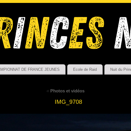
MPIONNAT DE FRANCE JEUNES
Ecole de Raid
Nuit du Prin
«
Photos et vidéos
IMG_9708