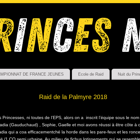
MPIONNAT DE FRANCE JEUNES
Ecole de Raid
Nuit du Prin
Raid de la Palmyre 2018
 Princesses, ni toutes de l’EPS, alors on a inscrit l’équipe sous le no
dia (Gauduchaud) , Sophie, Gaelle et moi avons réussi à être côte à cô
adia qui a coa efficacementché la horde dans les pare-feux et les ron
 /1 CO semi urbaine. Au milieu de fichus lotissements qui se resemble