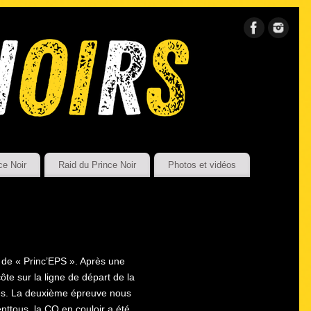
ce Noir
Raid du Prince Noir
Photos et vidéos
m de « Princ’EPS ». Après une
te sur la ligne de départ de la
ces. La deuxième épreuve nous
nttous, la CO en couloir a été