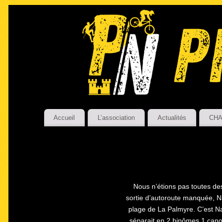
Accueil
L’association
Actualités
CHA
Nous n’étions pas toutes des
sortie d’autoroute manquée, Na
plage de La Palmyre. C’est N
séparait en 2 binômes 1 canoë