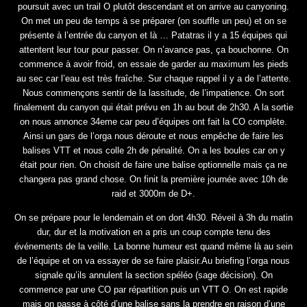
poursuit avec un trail O plutôt descendant et on arrive au canyoning.
On met un peu de temps à se préparer (on souffle un peu) et on se
présente à l’entrée du canyon et là … Patatras il y a 15 équipes qui
attentent leur tour pour passer. On n’avance pas, ça bouchonne. On
commence à avoir froid, on essaie de garder au maximum les pieds
au sec car l’eau est très fraîche. Sur chaque rappel il y a de l’attente.
Nous commençons sentir de la lassitude, de l’impatience. On sort
finalement du canyon qui était prévu en 1h au bout de 2h30. A la sortie
on nous annonce 34eme car peu d’équipes ont fait la CO complète.
Ainsi un gars de l’orga nous déroute et nous empêche de faire les
balises VTT et nous colle 2h de pénalité. On a les boules car on y
était pour rien. On choisit de faire une balise optionnelle mais ça ne
changera pas grand chose. On finit la première journée avec 10h de
raid et 3000m de D+.
On se prépare pour le lendemain et on dort 4h30. Réveil à 3h du matin
dur, dur et la motivation en a pris un coup compte tenu des
événements de la veille. La bonne humeur est quand même là au sein
de l’équipe et on va essayer de se faire plaisir.
Au briefing l’orga nous
signale qu’ils annulent la section spéléo (sage décision). On
commence par une CO par répartition puis un VTT O. On est rapide
mais on passe à côté d’une balise sans la prendre en raison d’une