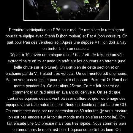
Première participation au PPA pour moi. Je remplace le remplaçant
pour faire équipe avec Steph D (bon rouleur) et Pat A (bon coureur). On
part pour Pau des vendredi soir. Après une déposé VTT on dort à Nay
en tente. Enfin on essaie …
Départ à 10h avec un prologue roller / trail / vtt. Je fais une arrivée
extraordinaire en roller avec un arrêt sur les coureurs en attente (une
belle chute sur le bitume). On sort bien de cette section et on
enchaine par du VTT plutôt très vertical. On est montée pdt une heure.
Pat ne veut pas se griller pour la suite et assure. Puis trail O. Pareil on
monte pendant 1h. On est alors 25eme. Ça me fait bizarre de
commencer un raid ainsi en avalant du dénivelé. On se dit que
certaines équipes devant vont baisser d’allure et que l’écrémage des
équipes va se faire naturellement. Nous on décide de tout faire en CO.
On commence donc par une ascension de 30 minutes (je vous rassure
on est pas encore sur le toit du monde mais on s’en rapproche). On
fait ensuite une CO précise mais pas très rapide. Nous sommes bien
entamés mais le moral est bon. L’équipe se porte très bien. On