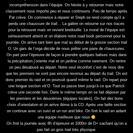
incompréhension dans l’équipe. On hésite à y retourner mais notre
classement nous importe peu et nous continuons. Peu de temps après
Pat crève. On commence à réparer et Steph se rend compte qu’il a
perdu une chaussure de trail… La galère on retourne sur nos traces
pour la retrouver mais on revient bredouille. Le moral de l’équipe est
sérieusement atteint et on élabore notre road book personnel pour la
journée. On arrive tant bien que mal au début de la grosse section trail
O. Un gars de l’orga décide de nous prêter une paire de chaussures.
On part pour l’épreuve de façon à prendre quelques balises mais dans
la précipitation j’oriente mal et on jardine comme rarement. On rentre
un peu désabusé au départ. Notre seul réconfort c’est de nous dire
que les premiers ne sont pas encore revenus au départ du trail. On est
donc premier du raid et on poursuit quand même le raid. On repart pour
une longue section vtt’O. Tout se passe bien jusqu’à ce que Patrick
crève une seconde fois. Dans le même temps on se fait déposer par
les premiers et les deuxièmes (équipes locales). On fait des bons
choix d’orientation et on arrive 4ème à la CO. Après une belle section
on continue avec un suivi et un run and bike. On finit le raid en aidant
une équipe meilleure que nous
On finit la journée avec 8h d’épreuve et 1000m de D+ sachant qu’on a
pas fait un gros trail très physique.