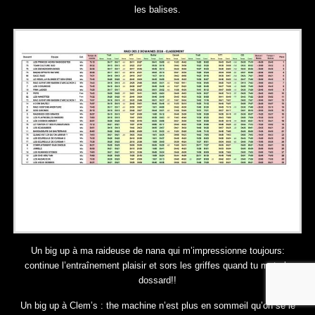
les balises.
Un big up à ma raideuse de nana qui m’impressionne toujours:
continue l’entraînement plaisir et sors les griffes quand tu mets le
dossard!!
Un big up à Clem’s : the machine n’est plus en sommeil qu’on se le