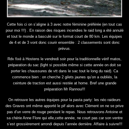
Cette fois ci on s’aligne à 3 avec notre féminine préférée (en tout cas
pour moi !!!) . En raison des risques incendies le raid long a été annulé
et tout le monde a basculé sur le format court de 80 km. Les équipes
de 4 et de 3 vont donc courir ensemble : 2 classements sont donc
prévus.
Rdv fixé à Hostens le vendredi soir pour la traditionnelle vérif matos,
préparation du sac (light si possible même si cette année on doit se
porter les chaussures de vtt dans le sac tout le long du raid). Ca
commence bien : on cherche 2 gilets jaunes qu’on a oubliés, la
ceinture de traction est aussi restée at home. Bref une grande
préparation Mr Rannou!!!
On retrouve les autres équipes pour la pasta party: les néo raideurs
des Graves ont même apporté le pif alors avec Clément on ne se prive
pas d’un verre de rouge pendant le repas. Nous retrouvons Antoine et
sa chérie Anne Flore qui elle,cette année, ne court pas car son ventre
s’est grossièrement arrondi depuis l’année dernière. Affaire à suivre!!!