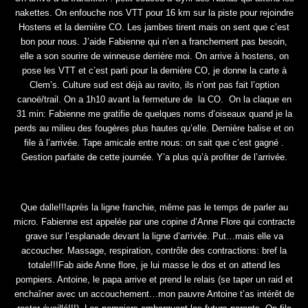
nakettes. On enfouche nos VTT pour 16 km sur la piste pour rejoindre
Hostens et la dernière CO. Les jambes tirent mais on sent que c’est
bon pour nous. J’aide Fabienne qui n’en a franchement pas besoin,
elle a son sourire de winneuse derrière moi. On arrive à hostens, on
pose les VTT et c’est parti pour la dernière CO, je donne la carte à
Clem’s. Culture sud est déjà au ravito, ils n’ont pas fait l’option
canoë/trail. On a 1h10 avant la fermeture de la CO. On la claque en
31 min: Fabienne me gratifie de quelques noms d’oiseaux quand je la
perds au milieu des fougères plus hautes qu’elle. Dernière balise et on
file à l’arrivée. Tape amicale entre nous: on sait que c’est gagné .
Gestion parfaite de cette journée. Y’a plus qu’à profiter de l’arrivée.
Que dalle!!!après la ligne franchie, même pas le temps de parler au
micro. Fabienne est appelée par une copine d’Anne Flore qui contracte
grave sur l’esplanade devant la ligne d’arrivée. Put…mais elle va
accoucher. Massage, respiration, contrôle des contractions: bref la
totale!!!Fab aide Anne flore, je lui masse le dos et on attend les
pompiers. Antoine, le papa arrive et prend le relais (se taper un raid et
enchaîner avec un accouchement…mon pauvre Antoine t’as intérêt de