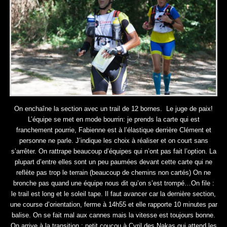
On enchaîne la section avec un trail de 12 bornes. Le juge de paix!
L’équipe se met en mode bourrin: je prends la carte qui est
franchement pourrie, Fabienne est à l’élastique derrière Clément et
personne ne parle. J’indique les choix à réaliser et on court sans
s’arrêter. On rattrape beaucoup d’équipes qui n’ont pas fait l’option. La
plupart d’entre elles sont un peu paumées devant cette carte qui ne
reflète pas trop le terrain (beaucoup de chemins non cartés) On ne
bronche pas quand une équipe nous dit qu’on s’est trompé…On file :
le trail est long et le soleil tape. Il faut avancer car la dernière section,
une course d’orientation, ferme à 14h55 et elle rapporte 10 minutes par
balise. On se fait mal aux cannes mais la vitesse est toujours bonne.
On arrive à la transition : petit coucou à Cyril des Nakas qui attend les