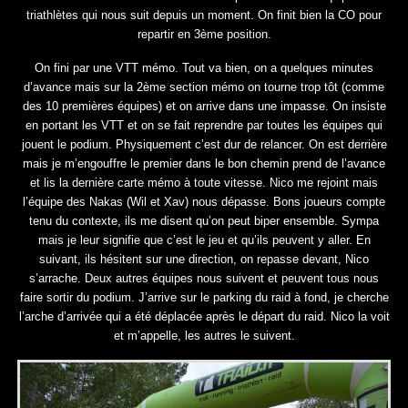
triathlètes qui nous suit depuis un moment. On finit bien la CO pour
repartir en 3ème position.
On fini par une VTT mémo. Tout va bien, on a quelques minutes
d’avance mais sur la 2ème section mémo on tourne trop tôt (comme
des 10 premières équipes) et on arrive dans une impasse. On insiste
en portant les VTT et on se fait reprendre par toutes les équipes qui
jouent le podium. Physiquement c’est dur de relancer. On est derrière
mais je m’engouffre le premier dans le bon chemin prend de l’avance
et lis la dernière carte mémo à toute vitesse. Nico me rejoint mais
l’équipe des Nakas (Wil et Xav) nous dépasse. Bons joueurs compte
tenu du contexte, ils me disent qu’on peut biper ensemble. Sympa
mais je leur signifie que c’est le jeu et qu’ils peuvent y aller. En
suivant, ils hésitent sur une direction, on repasse devant, Nico
s’arrache. Deux autres équipes nous suivent et peuvent tous nous
faire sortir du podium. J’arrive sur le parking du raid à fond, je cherche
l’arche d’arrivée qui a été déplacée après le départ du raid. Nico la voit
et m’appelle, les autres le suivent.