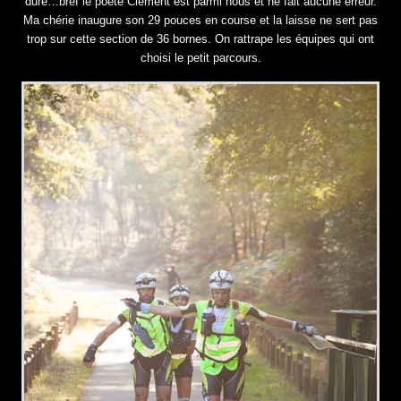
dure…bref le poète Clément est parmi nous et ne fait aucune erreur.
Ma chérie inaugure son 29 pouces en course et la laisse ne sert pas
trop sur cette section de 36 bornes. On rattrape les équipes qui ont
choisi le petit parcours.