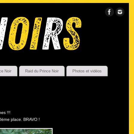
ce Noir
Raid du Prince Noir
Photos et vidéos
es !!!
 10ème place. BRAVO !